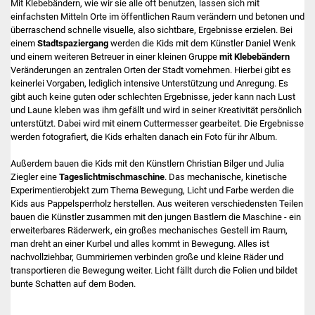
Mit Klebebändern, wie wir sie alle oft benutzen, lassen sich mit
einfachsten Mitteln Orte im öffentlichen Raum verändern und betonen und
überraschend schnelle visuelle, also sichtbare, Ergebnisse erzielen. Bei
einem
Stadtspaziergang
werden die Kids mit dem Künstler Daniel Wenk
und einem weiteren Betreuer in einer kleinen Gruppe
mit Klebebändern
Veränderungen an zentralen Orten der Stadt vornehmen. Hierbei gibt es
keinerlei Vorgaben, lediglich intensive Unterstützung und Anregung. Es
gibt auch keine guten oder schlechten Ergebnisse, jeder kann nach Lust
und Laune kleben was ihm gefällt und wird in seiner Kreativität persönlich
unterstützt. Dabei wird mit einem Cuttermesser gearbeitet. Die Ergebnisse
werden fotografiert, die Kids erhalten danach ein Foto für ihr Album.
Außerdem bauen die Kids mit den Künstlern Christian Bilger und Julia
Ziegler eine
Tageslichtmischmaschine
. Das mechanische, kinetische
Experimentierobjekt zum Thema Bewegung, Licht und Farbe werden die
Kids aus Pappelsperrholz herstellen. Aus weiteren verschiedensten Teilen
bauen die Künstler zusammen mit den jungen Bastlern die Maschine - ein
erweiterbares Räderwerk, ein großes mechanisches Gestell im Raum,
man dreht an einer Kurbel und alles kommt in Bewegung. Alles ist
nachvollziehbar, Gummiriemen verbinden große und kleine Räder und
transportieren die Bewegung weiter. Licht fällt durch die Folien und bildet
bunte Schatten auf dem Boden.