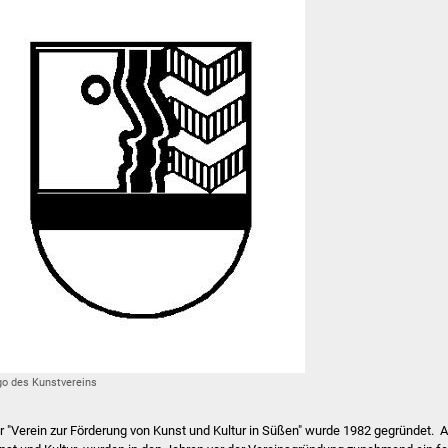
go des Kunstvereins
r "Verein zur Förderung von Kunst und Kultur in Süßen" wurde 1982 gegründet. 